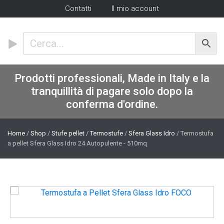
Contatti
Il mio account
Prodotti professionali, Made in Italy e la
tranquillità di pagare solo dopo la
conferma d'ordine.
Home
/
Shop
/
Stufe pellet
/
Termostufe
/
Sfera Glass Idro
/ Termostufa
a pellet Sfera Glass Idro 24 Autopulente - 510mq