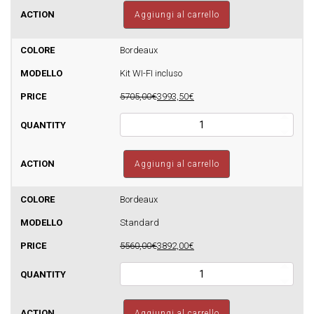
Sfera
Aggiungi al carrello
Glass
Idro
24
Bordeaux
Autopulente
Kit WI-FI incluso
-
510mq
5705,00€
3993,50€
quantità
Termostufa
a
pellet
Sfera
Aggiungi al carrello
Glass
Idro
24
Bordeaux
Autopulente
Standard
-
510mq
5560,00€
3892,00€
quantità
Termostufa
a
pellet
Sfera
Aggiungi al carrello