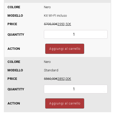
Idro
24
Nero
Autopulente
Kit WI-FI incluso
-
510mq
5705,00€
3993,50€
quantità
Termostufa
a
pellet
Sfera
Aggiungi al carrello
Glass
Idro
24
Nero
Autopulente
Standard
-
510mq
5560,00€
3892,00€
quantità
Termostufa
a
pellet
Sfera
Aggiungi al carrello
Glass
Idro