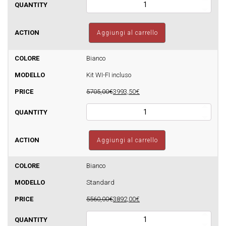
Termostufa
a
pellet
Sfera
Aggiungi al carrello
Glass
Idro
24
Bianco
Autopulente
Kit WI-FI incluso
-
510mq
5705,00€
3993,50€
quantità
Termostufa
a
pellet
Sfera
Aggiungi al carrello
Glass
Idro
24
Bianco
Autopulente
Standard
-
510mq
5560,00€
3892,00€
quantità
Termostufa
a