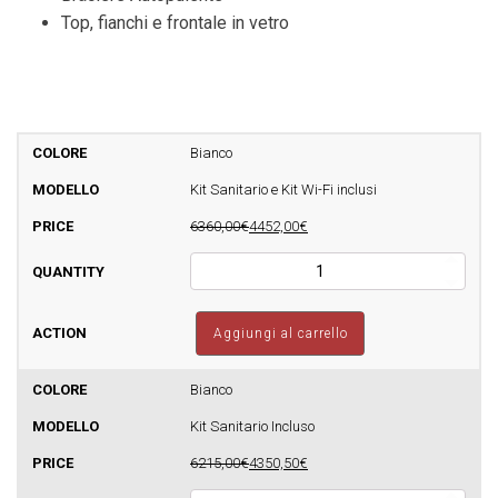
Top, fianchi e frontale in vetro
Bianco
Kit Sanitario e Kit Wi-Fi inclusi
6360,00€
4452,00€
Termostufa
a
pellet
Sfera
Aggiungi al carrello
Glass
Idro
24
Bianco
Autopulente
Kit Sanitario Incluso
-
510mq
6215,00€
4350,50€
quantità