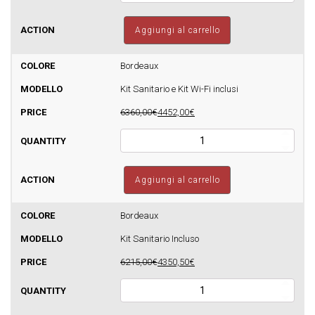
pellet
Sfera
Aggiungi al carrello
Glass
Idro
24
Bordeaux
Autopulente
Kit Sanitario e Kit Wi-Fi inclusi
-
510mq
6360,00€
4452,00€
quantità
Termostufa
a
pellet
Sfera
Aggiungi al carrello
Glass
Idro
24
Bordeaux
Autopulente
Kit Sanitario Incluso
-
510mq
6215,00€
4350,50€
quantità
Termostufa
a
pellet