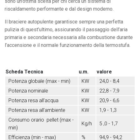
sono un'ottima scelta per chi cerca un sistema di
riscaldamento performante e dal design moderno.
Il braciere autopulente garantisce sempre una perfetta
pulizia di quest’ultimo, assicurando il passaggio dell’aria
primaria e secondaria necessaria alla combustione durante
l’accensione e il normale funzionamento della termostufa.
Scheda Tecnica
u.m.
valore
Potenza globale (max - min)
KW
24,0 - 8,4
Potenza nominale
KW
22,8 - 7,9
Potenza resa all’acqua
KW
20,9 - 6,6
Potenza resa all’ambiente
KW
1,9 - 1,3
Consumo orario pellet (max -
Kg/h
5 ,0 - 1,7
min)
Efficienza (min - max)
%
94,9 - 94,2