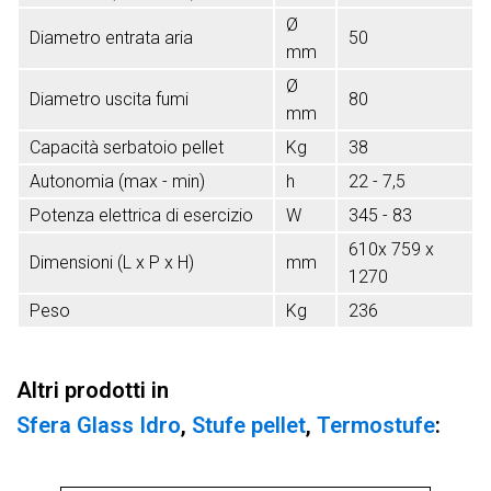
Ø
Diametro entrata aria
50
mm
Ø
Diametro uscita fumi
80
mm
Capacità serbatoio pellet
Kg
38
Autonomia (max - min)
h
22 - 7,5
Potenza elettrica di esercizio
W
345 - 83
610x 759 x
Dimensioni (L x P x H)
mm
1270
Peso
Kg
236
Altri prodotti in
Sfera Glass Idro
,
Stufe pellet
,
Termostufe
: