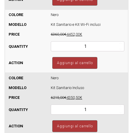
Glass
Idro
24
Nero
Autopulente
Kit Sanitario e Kit Wi-Fi inclusi
-
510mq
6360,00€
4452,00€
quantità
Termostufa
a
pellet
Sfera
Aggiungi al carrello
Glass
Idro
24
Nero
Autopulente
Kit Sanitario Incluso
-
510mq
6215,00€
4350,50€
quantità
Termostufa
a
pellet
Sfera
Aggiungi al carrello
Glass