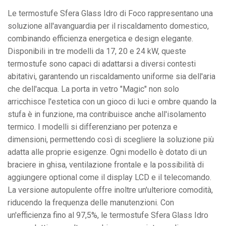
24
Autopulente
Le termostufe Sfera Glass Idro di Foco rappresentano una
-
soluzione all'avanguardia per il riscaldamento domestico,
510mq
combinando efficienza energetica e design elegante.
quantità
Disponibili in tre modelli da 17, 20 e 24 kW, queste
termostufe sono capaci di adattarsi a diversi contesti
abitativi, garantendo un riscaldamento uniforme sia dell'aria
che dell'acqua. La porta in vetro "Magic" non solo
arricchisce l'estetica con un gioco di luci e ombre quando la
stufa è in funzione, ma contribuisce anche all'isolamento
termico. I modelli si differenziano per potenza e
dimensioni, permettendo così di scegliere la soluzione più
adatta alle proprie esigenze. Ogni modello è dotato di un
braciere in ghisa, ventilazione frontale e la possibilità di
aggiungere optional come il display LCD e il telecomando.
La versione autopulente offre inoltre un'ulteriore comodità,
riducendo la frequenza delle manutenzioni. Con
un'efficienza fino al 97,5%, le termostufe Sfera Glass Idro