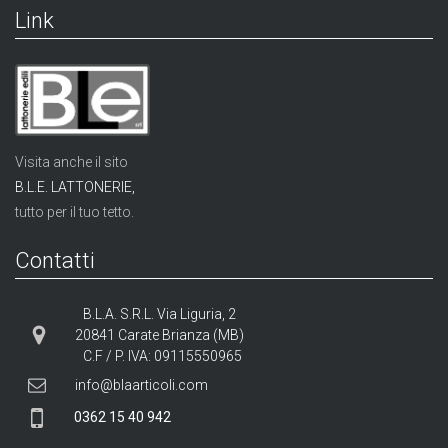
Link
Visita anche il sito
B.L.E. LATTONERIE,
tutto per il tuo tetto.
Contatti
B.L.A. S.R.L. Via Liguria, 2
20841 Carate Brianza (MB)
C.F / P. IVA: 09115550965
info@blaarticoli.com
0362 15 40 942