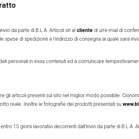
ratto
vio da parte di B.L.A. Articoli srl al
cliente
di un’e-mail di confer
 le spese di spedizione e l’indirizzo di consegna al quale sarà inv
dati personali in essa contenuti ed a comunicare tempestivamente 
re gli articoli presenti sul sito nel miglior modo possibile. Cionon
dotto reale. Inoltre le fotografie dei prodotti presentati su
www.bl
tro 15 giorni lavorativi decorrenti dall’invio da parte di B.L.A. Ar