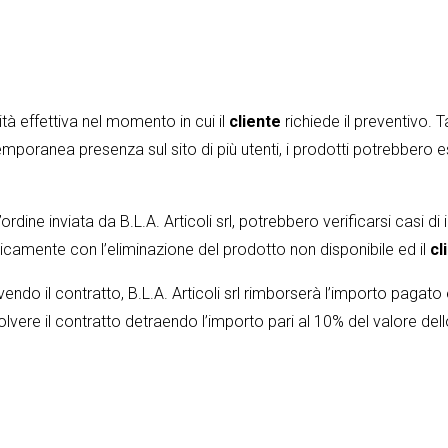
ilità effettiva nel momento in cui il
cliente
richiede il preventivo.
mporanea presenza sul sito di più utenti, i prodotti potrebbero es
ordine inviata da B.L.A. Articoli srl, potrebbero verificarsi casi di
aticamente con l’eliminazione del prodotto non disponibile ed il
cl
vendo il contratto, B.L.A. Articoli srl rimborserà l’importo pagato en
solvere il contratto detraendo l’importo pari al 10% del valore de