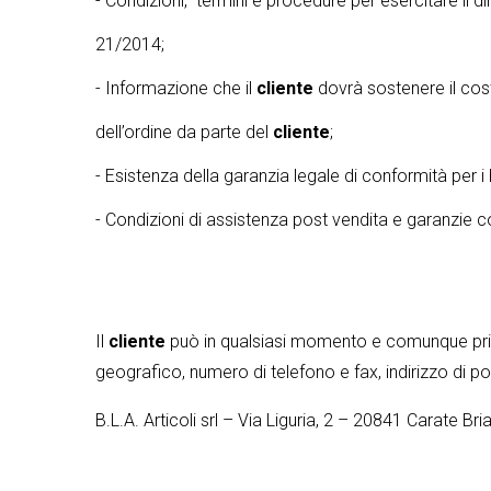
- Condizioni, termini e procedure per esercitare il di
21/2014;
- Informazione che il
cliente
dovrà sostenere il cost
dell’ordine da parte del
cliente
;
- Esistenza della garanzia legale di conformità per i 
- Condizioni di assistenza post vendita e garanzie co
Il
cliente
può in qualsiasi momento e comunque prima d
geografico, numero di telefono e fax, indirizzo di p
B.L.A. Articoli srl – Via Liguria, 2 – 20841 Carate