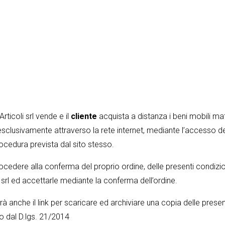
rticoli srl vende e il
cliente
acquista a distanza i beni mobili mater
esclusivamente attraverso la rete internet, mediante l’accesso d
ocedura prevista dal sito stesso.
cedere alla conferma del proprio ordine, delle presenti condizioni
i srl ed accettarle mediante la conferma dell’ordine.
rà anche il link per scaricare ed archiviare una copia delle presen
o dal D.lgs. 21/2014