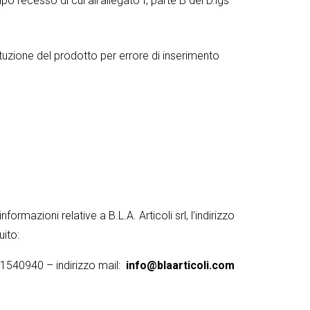
po recesso di cui all’allegato I, parte B del D.lgs
ituzione del prodotto per errore di inserimento
azioni relative a B.L.A. Articoli srl, l’indirizzo
uito:
-1540940 – indirizzo mail:
info@blaarticoli.com