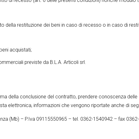
ritto di recesso (art. 6 delle presenti condizioni) nonché modulo ti
o della restituzione dei beni in caso di recesso o in caso di rest
beni acquistati;
mmerciali previste da B.L.A. Articoli srl.
ella conclusione del contratto, prendere conoscenza delle inform
osta elettronica, informazioni che vengono riportate anche di seg
 Brianza (Mb) – P.Iva 09115550965 – tel. 0362-1540942 – fax 0362