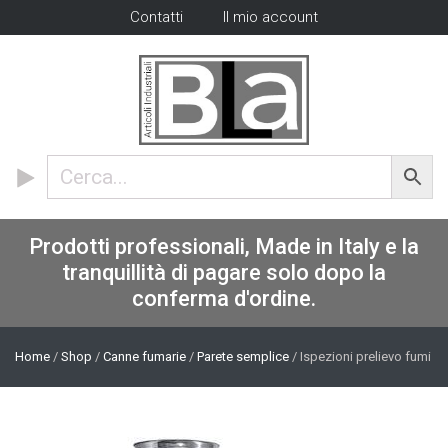
Contatti
Il mio account
Prodotti professionali, Made in Italy e la
tranquillità di pagare solo dopo la
conferma d'ordine.
Home
/
Shop
/
Canne fumarie
/
Parete semplice
/ Ispezioni prelievo fumi