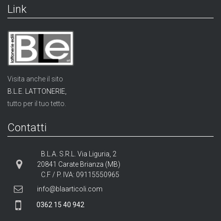
Link
Visita anche il sito
B.L.E. LATTONERIE,
tutto per il tuo tetto.
Contatti
B.L.A. S.R.L. Via Liguria, 2
20841 Carate Brianza (MB)
C.F / P. IVA: 09115550965
info@blaarticoli.com
0362 15 40 942