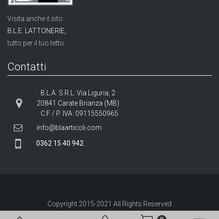
Visita anche il sito
B.L.E. LATTONERIE,
tutto per il tuo tetto.
Contatti
B.L.A. S.R.L. Via Liguria, 2
20841 Carate Brianza (MB)
C.F / P. IVA: 09115550965
info@blaarticoli.com
0362 15 40 942
Copyright 2015-
2021
All Rights Reserved