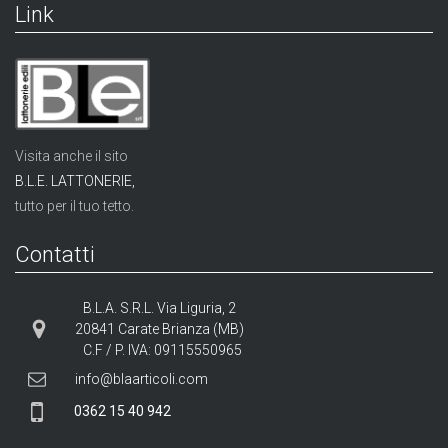
Link
Visita anche il sito
B.L.E. LATTONERIE,
tutto per il tuo tetto.
Contatti
B.L.A. S.R.L. Via Liguria, 2
20841 Carate Brianza (MB)
C.F / P. IVA: 09115550965
info@blaarticoli.com
0362 15 40 942