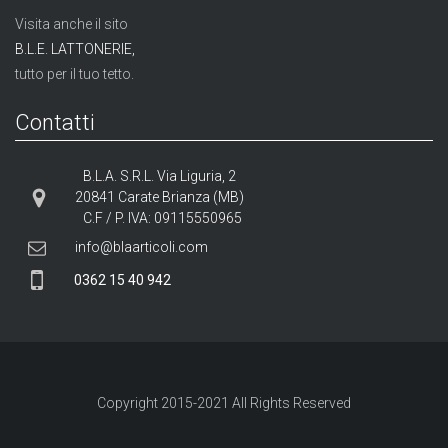
Visita anche il sito
B.L.E. LATTONERIE,
tutto per il tuo tetto.
Contatti
B.L.A. S.R.L. Via Liguria, 2
20841 Carate Brianza (MB)
C.F / P. IVA: 09115550965
info@blaarticoli.com
0362 15 40 942
Copyright 2015-
2021
All Rights Reserved