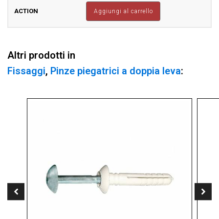
doppia
Aggiungi al carrello
leva
curva
45°
larga
Altri prodotti in
80mm
quantità
Fissaggi
,
Pinze piegatrici a doppia leva
: