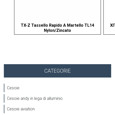
TX-Z Tassello Rapido A Martello TL14
XI
Nylon/Zincato
CATEGORIE
Cesoie
Cesoie andy in lega di alluminio
Cesoie aviation