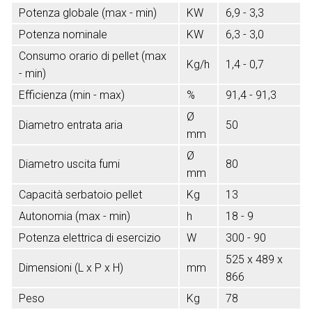
Potenza globale (max - min)
KW
6,9 - 3,3
Potenza nominale
KW
6,3 - 3,0
Consumo orario di pellet (max
Kg/h
1,4 - 0,7
- min)
Efficienza (min - max)
%
91,4 - 91,3
Ø
Diametro entrata aria
50
mm
Ø
Diametro uscita fumi
80
mm
Capacità serbatoio pellet
Kg
13
Autonomia (max - min)
h
18 - 9
Potenza elettrica di esercizio
W
300 - 90
525 x 489 x
Dimensioni (L x P x H)
mm
866
Peso
Kg
78