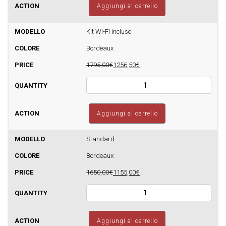
FOCO
Aggiungi al carrello
-
Sfera
Basic
Kit WI-FI incluso
8
Bordeaux
-
160m3
1795,00€
1256,50€
quantità
Stufa
a
pellet
FOCO
Aggiungi al carrello
-
Sfera
Basic
Standard
8
Bordeaux
-
160m3
1650,00€
1155,00€
quantità
Stufa
a
pellet
FOCO
Aggiungi al carrello