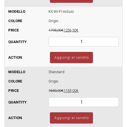
-
Sfera
Basic
Kit WI-FI incluso
8
Grigio
-
160m3
1795,00€
1256,50€
quantità
Stufa
a
pellet
FOCO
Aggiungi al carrello
-
Sfera
Basic
Standard
8
Grigio
-
160m3
1650,00€
1155,00€
quantità
Stufa
a
pellet
FOCO
Aggiungi al carrello
-
Sfera