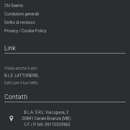
Chi Siamo
Condizioni generali
Diritto di recesso
Privacy / Cookie Policy
Link
Visita anche il sito
B.L.E. LATTONERIE,
tutto per il tuo tetto.
Contatti
B.L.A. S.R.L. Via Liguria, 2
20841 Carate Brianza (MB)
C.F / P. IVA: 09115550965