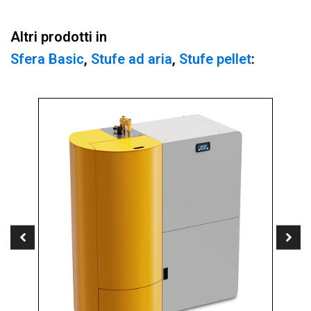
Altri prodotti in
Sfera Basic
,
Stufe ad aria
,
Stufe pellet
: