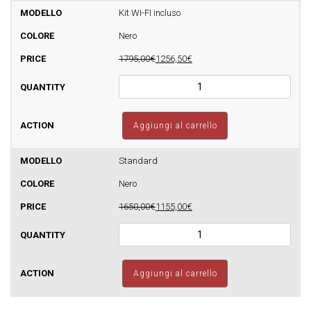
Basic
Kit WI-FI incluso
8
Nero
-
160m3
1795,00€
1256,50€
quantità
Stufa
a
pellet
FOCO
Aggiungi al carrello
-
Sfera
Basic
Standard
8
Nero
-
160m3
1650,00€
1155,00€
quantità
Stufa
a
pellet
FOCO
Aggiungi al carrello
-
Sfera
Basic