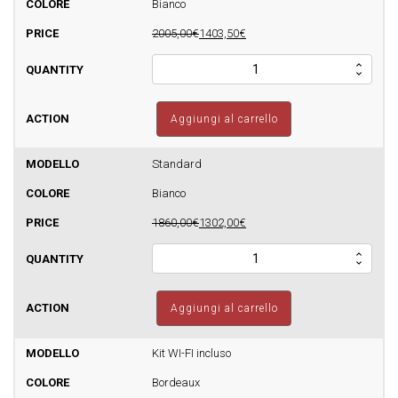
Bianco
2005,00€
1403,50€
Stufa
a
pellet
FOCO
Aggiungi al carrello
-
Sfera
Basic
Standard
10
Bianco
-
190m3
1860,00€
1302,00€
quantità
Stufa
a
pellet
FOCO
Aggiungi al carrello
-
Sfera
Basic
Kit WI-FI incluso
10
Bordeaux
-