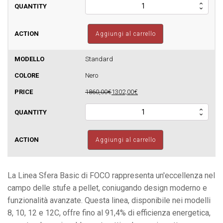
Stufa
a
pellet
FOCO
Aggiungi al carrello
-
Sfera
Basic
Standard
10
Nero
-
190m3
1860,00€
1302,00€
quantità
Stufa
a
pellet
FOCO
Aggiungi al carrello
-
Sfera
Basic
10
La Linea Sfera Basic di FOCO rappresenta un'eccellenza nel
-
campo delle stufe a pellet, coniugando design moderno e
190m3
funzionalità avanzate. Questa linea, disponibile nei modelli
quantità
8, 10, 12 e 12C, offre fino al 91,4% di efficienza energetica,