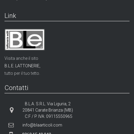
Link
Visita anche il sito
B.L.E. LATTONERIE,
tutto per il tuo tetto.
Contatti
B.L.A. S.R.L. Via Liguria, 2
20841 Carate Brianza (MB)
C.F / P. IVA: 09115550965
info@blaarticoli.com