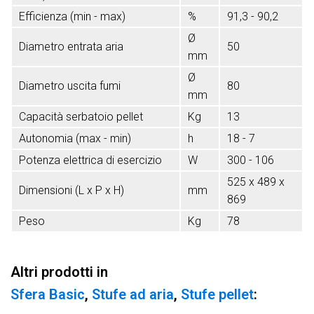
Efficienza (min - max)
%
91,3 - 90,2
Ø
Diametro entrata aria
50
mm
Ø
Diametro uscita fumi
80
mm
Capacità serbatoio pellet
Kg
13
Autonomia (max - min)
h
18 - 7
Potenza elettrica di esercizio
W
300 - 106
525 x 489 x
Dimensioni (L x P x H)
mm
869
Peso
Kg
78
Altri prodotti in
Sfera Basic
,
Stufe ad aria
,
Stufe pellet
: