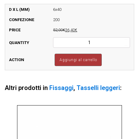
6x40
200
52,00€
36,40€
RVX
-
B
Tasselli
Aggiungi al carrello
Con
Rondella
E
Guarnizione
Altri prodotti in
Fissaggi
,
Tasselli leggeri
:
Vulcanizzata
Inox
TDM
quantità