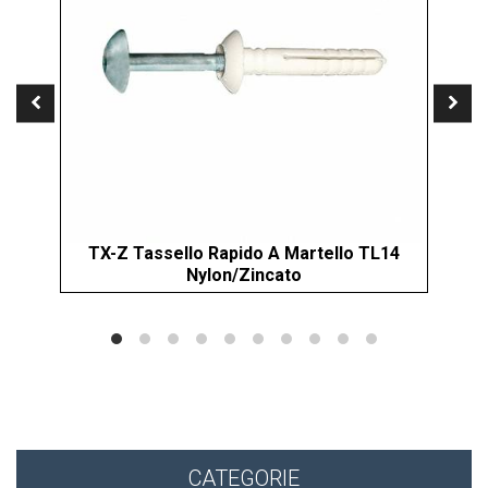
TX-Z Tassello Rapido A Martello TL14
XI
Nylon/Zincato
CATEGORIE