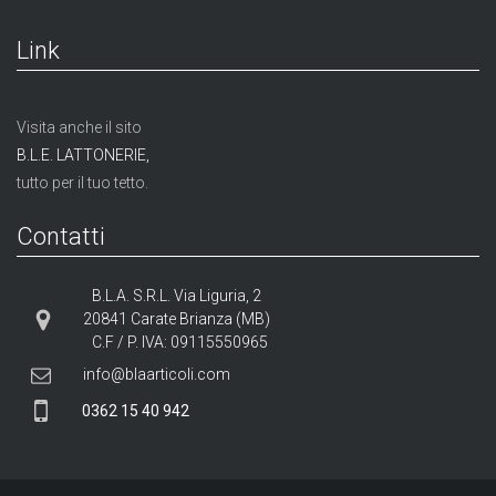
Link
Visita anche il sito
B.L.E. LATTONERIE,
tutto per il tuo tetto.
Contatti
B.L.A. S.R.L. Via Liguria, 2
20841 Carate Brianza (MB)
C.F / P. IVA: 09115550965
info@blaarticoli.com
0362 15 40 942