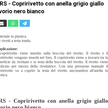
RS - Copririvetto con anella grigio giallo
vorio nero bianco
teriale in plastica.
 rivetti a testa tonda.
plicazione
:
 copririvetto viene inserito sulla boccola del rivetto. Il rivetto e il
pririvetto vengono inseriti nel foro. Il copririvetto viene a trovarsi tra la
perficie da rivettare e la testa della boccola del rivetto. Il rivetto viene
plicato per mezzo della rivettatrice. Con una pressione manuale il
pririvetto va a coprire la testa del rivetto ancorandosi all'anella in
stica.
S - Copririvetto con anella grigio giallo
orio nero bianco