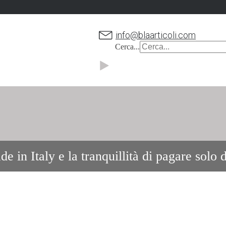
info@blaarticoli.com
Cerca...
de in Italy e la tranquillità di pagare solo
a grigio giallo avorio nero bianco