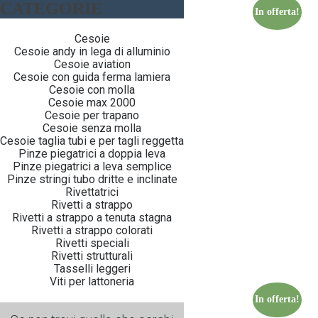
CATEGORIE
In offerta!
Cesoie
Cesoie andy in lega di alluminio
Cesoie aviation
Cesoie con guida ferma lamiera
Cesoie con molla
Cesoie max 2000
Cesoie per trapano
Cesoie senza molla
Cesoie taglia tubi e per tagli reggetta
Pinze piegatrici a doppia leva
Pinze piegatrici a leva semplice
Pinze stringi tubo dritte e inclinate
Rivettatrici
Rivetti a strappo
Rivetti a strappo a tenuta stagna
Rivetti a strappo colorati
Rivetti speciali
Rivetti strutturali
Tasselli leggeri
Viti per lattoneria
In offerta!