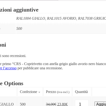
zioni aggiuntive
RAL1004 GIALLO, RAL1015 AVORIO, RAL7038 GRIGI
e
500
oni
 sono recensioni.
r primo “CRS - Copririvetto con anella grigio giallo avorio nero bianc
re l’accesso
per pubblicare una recensione.
le Options
Confezione
Prezzo
Quantità
(iva escl.)
CRS
 GIALLO
500
34,00€
23,80€
Aggiu
-