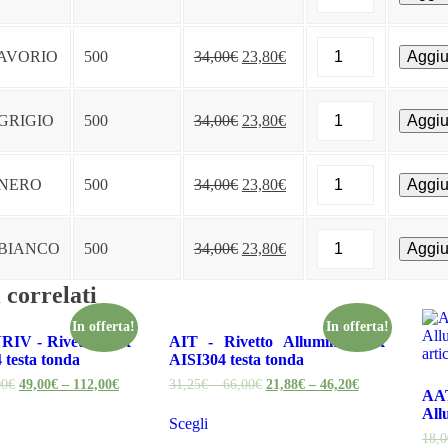
Copririvetto
con
CRS
anella
 AVORIO
500
34,00€
23,80€
Aggiu
-
grigio
Copririvetto
giallo
con
avorio
CRS
anella
GRIGIO
500
34,00€
23,80€
Aggiu
nero
-
grigio
bianco
Copririvetto
giallo
quantità
con
avorio
CRS
anella
 NERO
500
34,00€
23,80€
Aggiu
nero
-
grigio
bianco
Copririvetto
giallo
quantità
con
avorio
CRS
anella
 BIANCO
500
34,00€
23,80€
Aggiu
nero
-
grigio
bianco
Copririvetto
giallo
quantità
 correlati
con
avorio
anella
nero
grigio
In offerta!
In offerta!
bianco
IV - Rivetto Inox
AIT - Rivetto Alluminio/Inox
giallo
quantità
 testa tonda
AISI304 testa tonda
avorio
nero
00€
49,00€ – 112,00€
31,25€ – 66,00€
21,88€ – 46,20€
A
bianco
All
quantità
Scegli
18,0