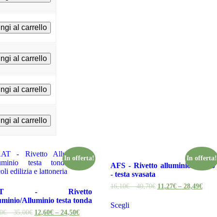
ngi al carrello
ngi al carrello
ngi al carrello
ngi al carrello
In offerta!
In offerta
AFS - Rivetto alluminio/acciaio
- testa svasata
16,10€ – 40,70€
11,27€ – 28,49€
AT - Rivetto
uminio/Alluminio testa tonda
Scegli
0€ – 35,00€
12,60€ – 24,50€