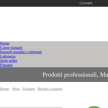
Contatti
Home
Canne fumarie
Pannelli metallici coibentati
Lattoneria
Stufe pellet
Fissaggi
Prodotti professionali, Ma
Home
/
Shop
/
Fissaggi
/
Rivetti a strappo
/ CRS - Copririvetto con anell