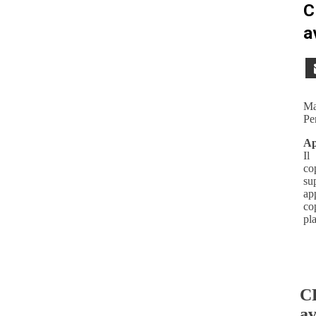
C
a
Ma
Per
Ap
Il
co
su
ap
co
pla
CR
av