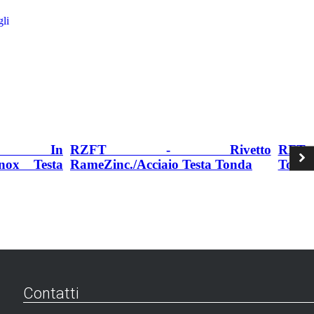
gli
ti In
RZFT - Rivetto
RFT R
Inox Testa
RameZinc./Acciaio Testa Tonda
Tond
Contatti