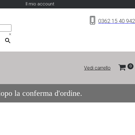
Il mio account
0362 15 40 942
×
Vedi carrello
 dopo la conferma d'ordine.