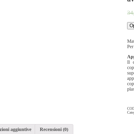
34
Op
Mat
Per 
App
Il 
cop
sup
app
cop
plas
CO
Cate
ioni aggiuntive
Recensioni (0)