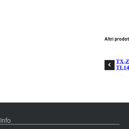
Altri prodot
TX-Z
TL14
Info