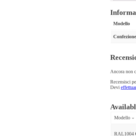
Informa
Modello
Confezion
Recensi
Ancora non ci
Recensisci pe
Devi
effettua
Availab
Modello
RAL1004