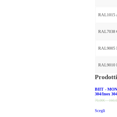
RAL1015
RAL7038 
RAL9005
RAL9010
Prodotti
BIIT - MONR
304/Inox 304
70,00€ – 160,
Scegli