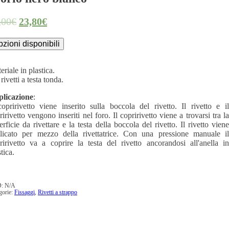
,00€
23,80€
zioni disponibili
eriale in plastica.
rivetti a testa tonda.
licazione
:
copririvetto viene inserito sulla boccola del rivetto. Il rivetto e il
ririvetto vengono inseriti nel foro. Il copririvetto viene a trovarsi tra la
erficie da rivettare e la testa della boccola del rivetto. Il rivetto viene
licato per mezzo della rivettatrice. Con una pressione manuale il
ririvetto va a coprire la testa del rivetto ancorandosi all'anella in
tica.
D:
N/A
gorie:
Fissaggi
,
Rivetti a strappo