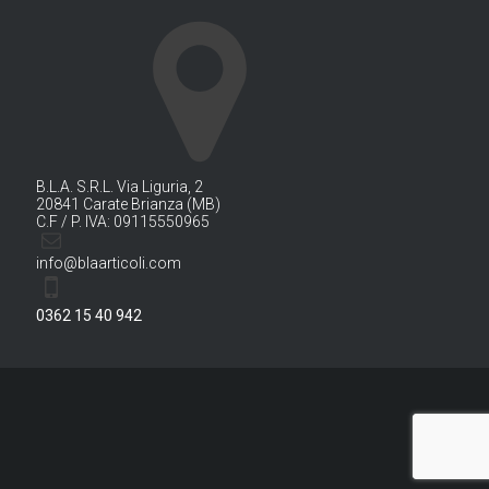
B.L.A. S.R.L. Via Liguria, 2
20841 Carate Brianza (MB)
C.F / P. IVA: 09115550965
info@blaarticoli.com
0362 15 40 942