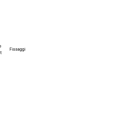
e
Fissaggi
t