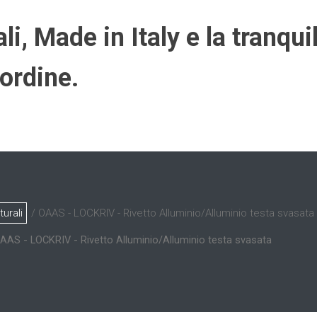
i, Made in Italy e la tranqui
ordine.
turali
/ OAAS - LOCKRIV - Rivetto Alluminio/Alluminio testa svasata
AAS - LOCKRIV - Rivetto Alluminio/Alluminio testa svasata