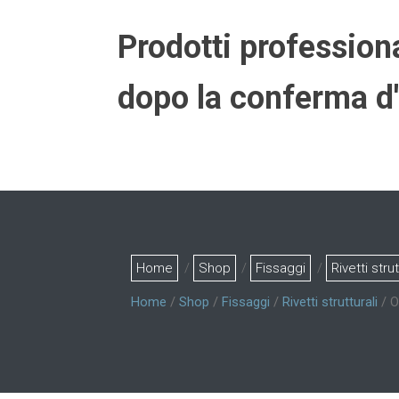
Prodotti professional
dopo la conferma d'
Home
/
Shop
/
Fissaggi
/
Rivetti strut
Home
/
Shop
/
Fissaggi
/
Rivetti strutturali
/ O