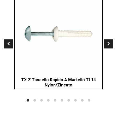
TX-Z Tassello Rapido A Martello TL14
XI
Nylon/Zincato