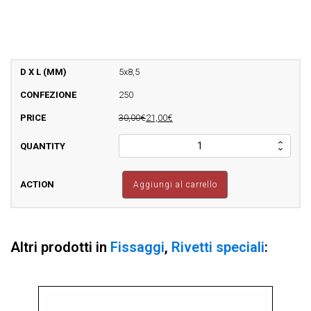
5x8,5
250
30,00€
21,00€
SPHA
-
SPHEPRIV
-
Aggiungi al carrello
Rivetto
Alu/Acc
Tsferica
quantità
Altri prodotti in
Fissaggi
,
Rivetti speciali
: