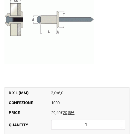
3,0x6,0
1000
29,40€
20,58€
AFT9002
Rivetti
alluminio/acciaio