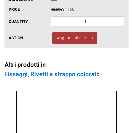
48,80€
34,16€
AFT9002
Rivetti
alluminio/acciaio
testa
Aggiungi al carrello
tonda
bianco
grigio
quantità
Altri prodotti in
Fissaggi
,
Rivetti a strappo colorati
: