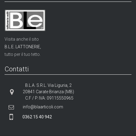
Visita anche il sito
B.L.E. LATTONERIE,
tutto per il tuo tetto.
Contatti
B.L.A. S.R.L. Via Liguria, 2
20841 Carate Brianza (MB)
C.F / P. IVA: 09115550965
info@blaarticoli.com
0362 15 40 942