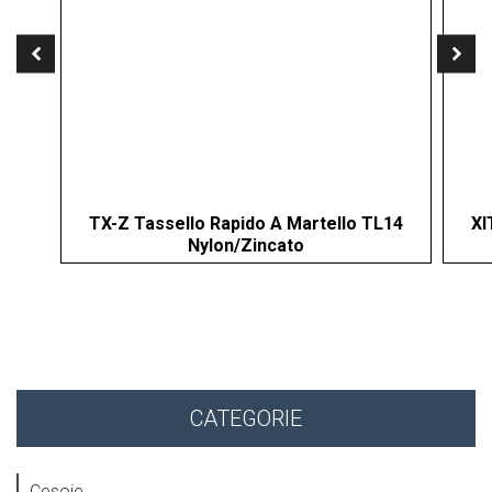
TX-Z Tassello Rapido A Martello TL14
XI
Nylon/Zincato
CATEGORIE
Cesoie