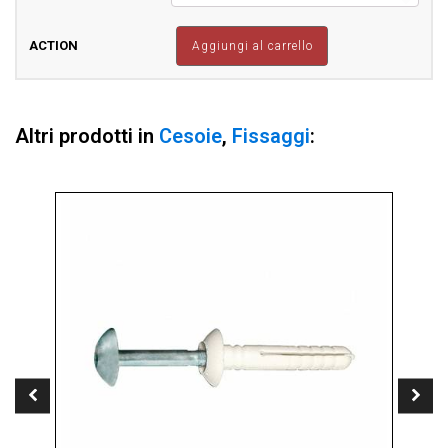
Cesoia
Panciuta
Dx
Aggiungi al carrello
Verde
quantità
Altri prodotti in
Cesoie
,
Fissaggi
: