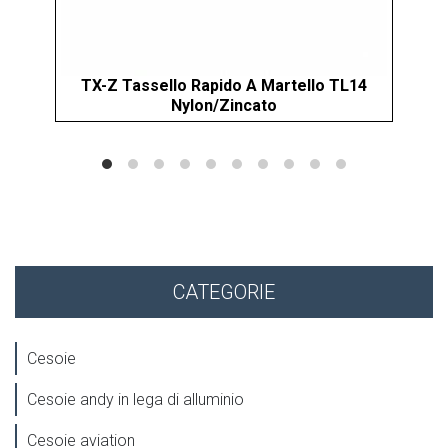
TX-Z Tassello Rapido A Martello TL14
XI
Nylon/Zincato
CATEGORIE
Cesoie
Cesoie andy in lega di alluminio
Cesoie aviation