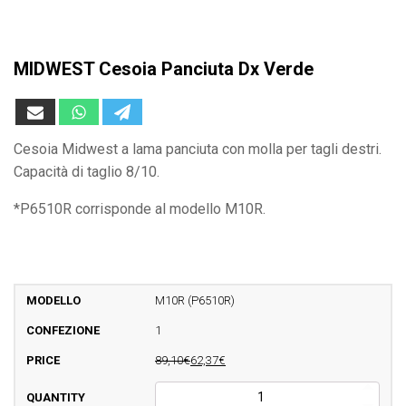
MIDWEST Cesoia Panciuta Dx Verde
Cesoia Midwest a lama panciuta con molla per tagli destri.
Capacità di taglio 8/10.
*P6510R corrisponde al modello M10R.
M10R (P6510R)
1
89,10€
62,37€
MIDWEST