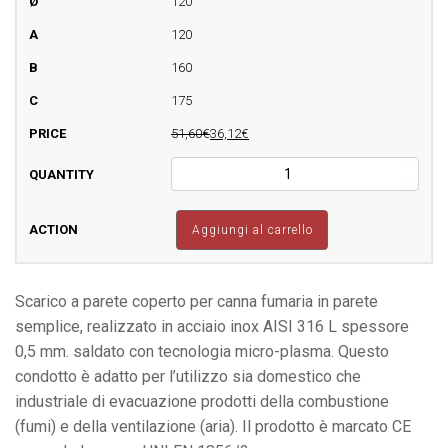
fumaria
120
in
120
parete
semplice
160
quantità
175
51,60€
36,12€
Scarico
a
parete
coperto
Aggiungi al carrello
per
canna
fumaria
in
Scarico a parete coperto per canna fumaria in parete
parete
semplice, realizzato in acciaio inox AISI 316 L spessore
semplice
0,5 mm. saldato con tecnologia micro-plasma. Questo
quantità
condotto è adatto per l’utilizzo sia domestico che
industriale di evacuazione prodotti della combustione
(fumi) e della ventilazione (aria). Il prodotto è marcato CE