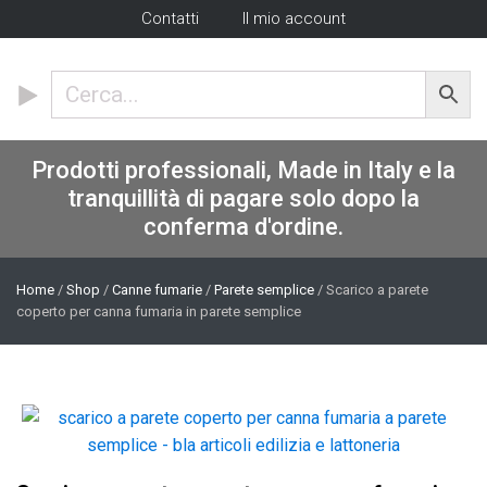
Contatti
Il mio account
Prodotti professionali, Made in Italy e la
tranquillità di pagare solo dopo la
conferma d'ordine.
Home
/
Shop
/
Canne fumarie
/
Parete semplice
/ Scarico a parete
coperto per canna fumaria in parete semplice