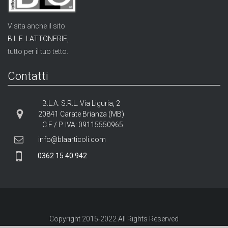
Visita anche il sito
B.L.E. LATTONERIE,
tutto per il tuo tetto.
Contatti
B.L.A. S.R.L. Via Liguria, 2
20841 Carate Brianza (MB)
C.F / P. IVA: 09115550965
info@blaarticoli.com
0362 15 40 942
Copyright 2015-
2022
All Rights Reserved