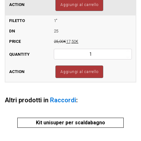
UNIGAS
Aggiungi al carrello
/
UNICOOKER
quantità
1"
25
25,00€
17,50€
Guarnizione
per
tubi
UNIGAS
Aggiungi al carrello
/
UNICOOKER
quantità
Altri prodotti in
Raccordi
:
Kit unisuper per scaldabagno