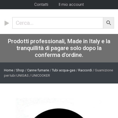
Contatti
Il mio account
Prodotti professionali, Made in Italy e la
tranquillità di pagare solo dopo la
conferma d'ordine.
Home
/
Shop
/
Canne fumarie
/
Tubi acqua-gas
/
Raccordi
/ Guarnizione
per tubi UNIGAS / UNICOOKER