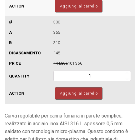
canne
Aggiungi al carrello
fumarie
a
parete
300
semplice
355
quantità
310
145
144,80€
101,36€
Curva
regolabile
per
canne
Aggiungi al carrello
fumarie
a
parete
semplice
Curva regolabile per canna fumaria in parete semplice,
quantità
realizzato in acciaio inox AISI 316 L spessore 0,5 mm.
saldato con tecnologia micro-plasma. Questo condotto è
adatto per l’utilizzo sia domestico che industriale di