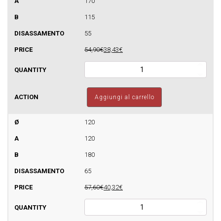
170
quantità
115
55
54,90€
38,43€
Curva
regolabile
per
canne
Aggiungi al carrello
fumarie
a
parete
120
semplice
120
quantità
180
65
57,60€
40,32€
Curva
regolabile