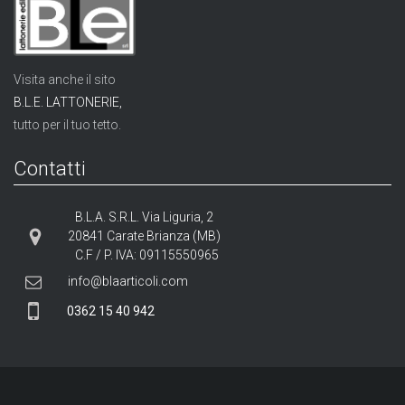
Visita anche il sito
B.L.E. LATTONERIE,
tutto per il tuo tetto.
Contatti
B.L.A. S.R.L. Via Liguria, 2
20841 Carate Brianza (MB)
C.F / P. IVA: 09115550965
info@blaarticoli.com
0362 15 40 942