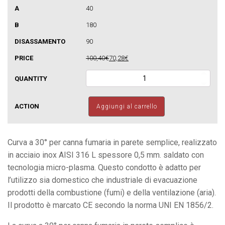
semplice
40
quantità
180
90
100,40€
70,28€
Curva
30°
per
canne
Aggiungi al carrello
fumarie
a
parete
semplice
Curva a 30° per canna fumaria in parete semplice, realizzato
quantità
in acciaio inox AISI 316 L spessore 0,5 mm. saldato con
tecnologia micro-plasma. Questo condotto è adatto per
l’utilizzo sia domestico che industriale di evacuazione
prodotti della combustione (fumi) e della ventilazione (aria).
Il prodotto è marcato CE secondo la norma UNI EN 1856/2.