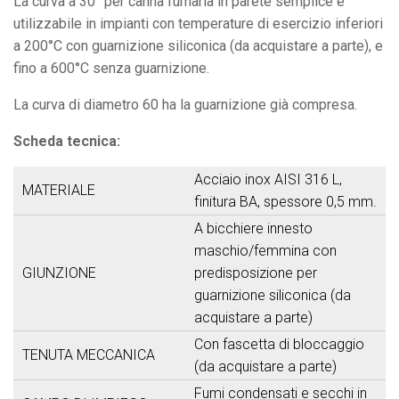
La curva a 30° per canna fumaria in parete semplice è
utilizzabile in impianti con temperature di esercizio inferiori
a 200°C con guarnizione siliconica (da acquistare a parte), e
fino a 600°C senza guarnizione.
La curva di diametro 60 ha la guarnizione già compresa.
Scheda tecnica:
Acciaio inox AISI 316 L,
MATERIALE
finitura BA, spessore 0,5 mm.
A bicchiere innesto
maschio/femmina con
GIUNZIONE
predisposizione per
guarnizione siliconica (da
acquistare a parte)
Con fascetta di bloccaggio
TENUTA MECCANICA
(da acquistare a parte)
Fumi condensati e secchi in