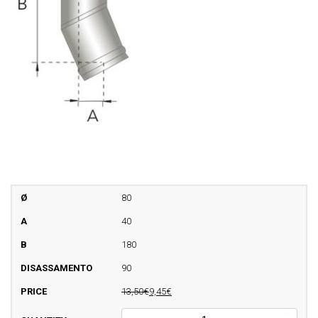
80
40
180
90
13,50€
9,45€
Curva