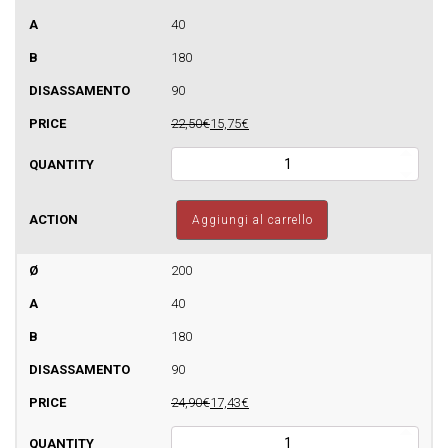
semplice
40
quantità
180
90
22,50€
15,75€
Curva
30°
per
canne
Aggiungi al carrello
fumarie
a
parete
200
semplice
40
quantità
180
90
24,90€
17,43€
Curva