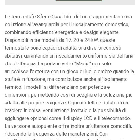
Idro
17
-
Le termostufe Sfera Glass Idro di Foco rappresentano una
420mq
soluzione all'avanguardia per il riscaldamento domestico,
quantità
combinando efficienza energetica e design elegante.
Disponibili in tre modelli da 17, 20 e 24 kW, queste
termostufe sono capaci di adattarsi a diversi contesti
abitativi, garantendo un riscaldamento uniforme sia dell'aria
che dell'acqua. La porta in vetro "Magic" non solo
arricchisce l'estetica con un gioco di luci e ombre quando la
stufa è in funzione, ma contribuisce anche all'isolamento
termico. I modelli si differenziano per potenza e
dimensioni, permettendo così di scegliere la soluzione più
adatta alle proprie esigenze. Ogni modello è dotato di un
braciere in ghisa, ventilazione frontale e la possibilità di
aggiungere optional come il display LCD e il telecomando.
La versione autopulente offre inoltre un'ulteriore comodità,
riducendo la frequenza delle manutenzioni. Con