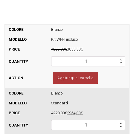
Bianco
Kit WI-FI incluso
4365,00€
3055,50€
Termostufa
a
pellet
Sfera
Aggiungi al carrello
Glass
Idro
17
Bianco
-
Standard
420mq
quantità
4220,00€
2954,00€
Termostufa
a
pellet