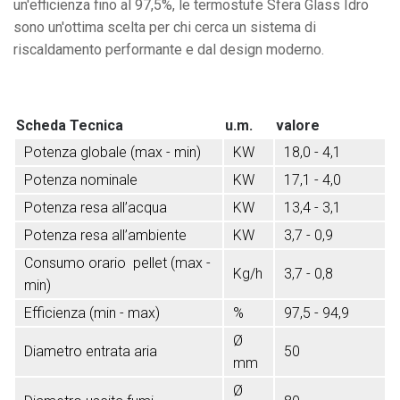
un'efficienza fino al 97,5%, le termostufe Sfera Glass Idro
sono un'ottima scelta per chi cerca un sistema di
riscaldamento performante e dal design moderno.
Scheda Tecnica
u.m.
valore
Potenza globale (max - min)
KW
18,0 - 4,1
Potenza nominale
KW
17,1 - 4,0
Potenza resa all’acqua
KW
13,4 - 3,1
Potenza resa all’ambiente
KW
3,7 - 0,9
Consumo orario pellet (max -
Kg/h
3,7 - 0,8
min)
Efficienza (min - max)
%
97,5 - 94,9
Ø
Diametro entrata aria
50
mm
Ø