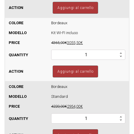
Sfera
Aggiungi al carrello
Glass
Idro
17
Bordeaux
-
Kit WI-FI incluso
420mq
quantità
4365,00€
3055,50€
Termostufa
a
pellet
Sfera
Aggiungi al carrello
Glass
Idro
17
Bordeaux
-
Standard
420mq
quantità
4220,00€
2954,00€
Termostufa
a
pellet
Sfera