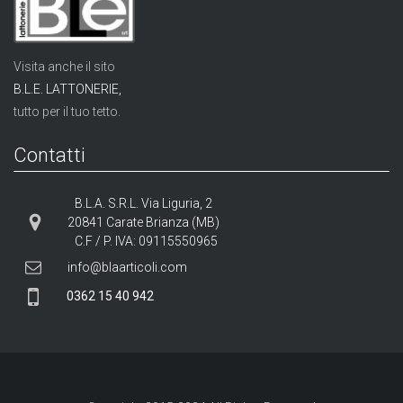
Visita anche il sito
B.L.E. LATTONERIE,
tutto per il tuo tetto.
Contatti
B.L.A. S.R.L. Via Liguria, 2
20841 Carate Brianza (MB)
C.F / P. IVA: 09115550965
info@blaarticoli.com
0362 15 40 942