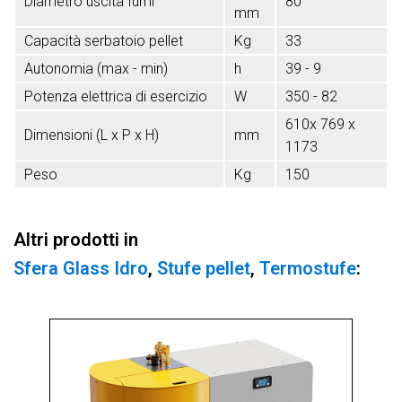
Diametro uscita fumi
80
mm
Capacità serbatoio pellet
Kg
33
Autonomia (max - min)
h
39 - 9
Potenza elettrica di esercizio
W
350 - 82
610x 769 x
Dimensioni (L x P x H)
mm
1173
Peso
Kg
150
Altri prodotti in
Sfera Glass Idro
,
Stufe pellet
,
Termostufe
: