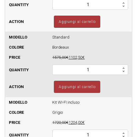
Stufa
a
pellet
FOCO
Aggiungi al carrello
-
Cayenne
7
Standard
-
Bordeaux
160m3
quantità
1575,00€
1102,50€
Stufa
a
pellet
FOCO
Aggiungi al carrello
-
Cayenne
7
Kit WI-FI incluso
-
Grigio
160m3
quantità
1720,00€
1204,00€
Stufa