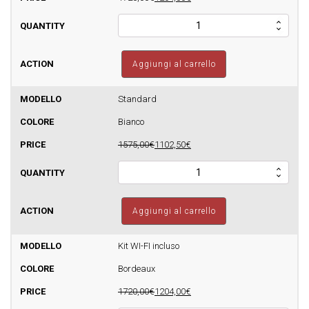
Stufa
a
pellet
FOCO
Aggiungi al carrello
-
Cayenne
7
Standard
-
Bianco
160m3
quantità
1575,00€
1102,50€
Stufa
a
pellet
FOCO
Aggiungi al carrello
-
Cayenne
7
Kit WI-FI incluso
-
Bordeaux
160m3
quantità
1720,00€
1204,00€