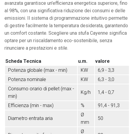
avanzata garantisce un'efficienza energetica superiore, fino
al 98%, con una significativa riduzione dei consumi e delle
emissioni. Il sistema di programmazione intuitivo permette
di gestire facilmente la temperatura desiderata, garantendo
un comfort costante. Scegliere una stufa Cayenne significa
optare per un riscaldamento eco-sostenibile, senza
rinunciare a prestazioni e stile.
Scheda Tecnica
u.m.
valore
Potenza globale (max - min)
KW
6,9 - 3,3
Potenza nominale
KW
6,3 - 3,0
Consumo orario di pellet (max -
Kg/h
1,4 - 0,7
min)
Efficienza (min - max)
%
91,4 - 91,3
Ø
Diametro entrata aria
50
mm
Ø