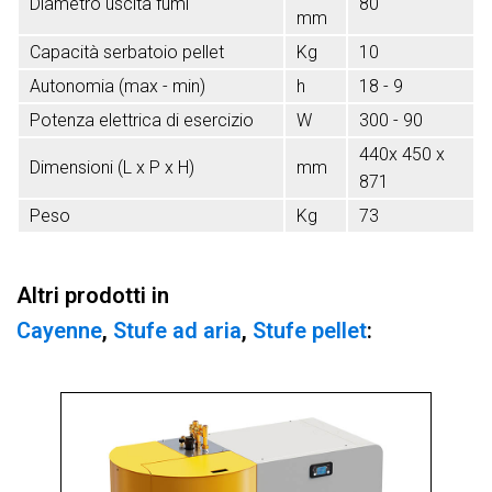
Diametro uscita fumi
80
mm
Capacità serbatoio pellet
Kg
10
Autonomia (max - min)
h
18 - 9
Potenza elettrica di esercizio
W
300 - 90
440x 450 x
Dimensioni (L x P x H)
mm
871
Peso
Kg
73
Altri prodotti in
Cayenne
,
Stufe ad aria
,
Stufe pellet
: