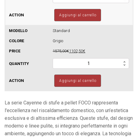
a
pellet
FOCO
Aggiungi al carrello
-
Cayenne
7
Standard
-
Grigio
160m3
quantità
1575,00€
1102,50€
Stufa
a
pellet
FOCO
Aggiungi al carrello
-
Cayenne
7
-
La serie Cayenne di stufe a pellet FOCO rappresenta
160m3
l'eccellenza nel riscaldamento domestico, con un’estetica
quantità
esclusiva e di altissima efficienza. Queste stufe, dal design
moderno e linee pulite, si integrano perfettamente in ogni
ambiente, aggiungendo un tocco di eleganza. La tecnologia