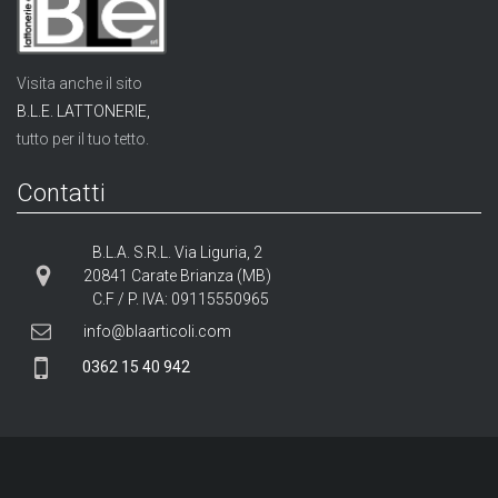
Visita anche il sito
B.L.E. LATTONERIE,
tutto per il tuo tetto.
Contatti
B.L.A. S.R.L. Via Liguria, 2
20841 Carate Brianza (MB)
C.F / P. IVA: 09115550965
info@blaarticoli.com
0362 15 40 942