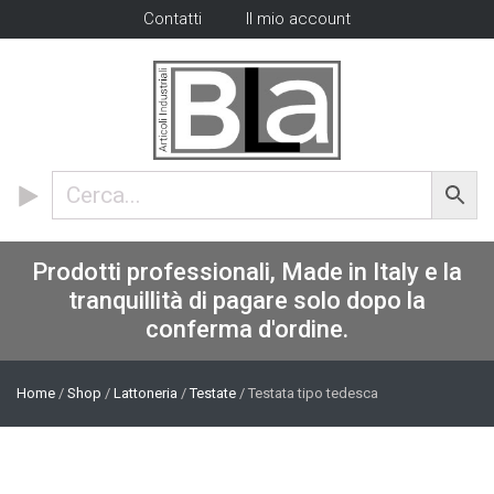
Contatti
Il mio account
Prodotti professionali, Made in Italy e la
tranquillità di pagare solo dopo la
conferma d'ordine.
Home
/
Shop
/
Lattoneria
/
Testate
/ Testata tipo tedesca