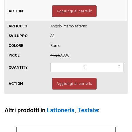
tedesca
quantità
Aggiungi al carrello
Angolo interno-esterno
33
Rame
4,76€
3,33€
Testata
tipo
tedesca
quantità
Aggiungi al carrello
Altri prodotti in
Lattoneria
,
Testate
: