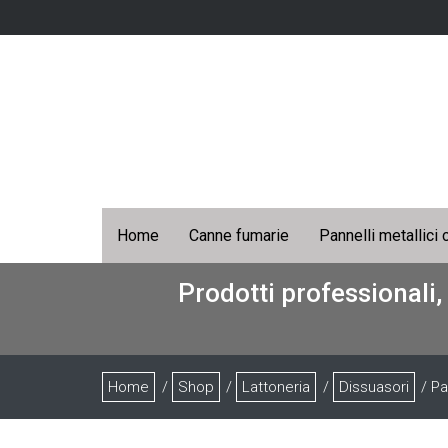
Home
Canne fumarie
Pannelli metallici 
Prodotti professionali,
Home
/
Shop
/
Lattoneria
/
Dissuasori
/ Pa