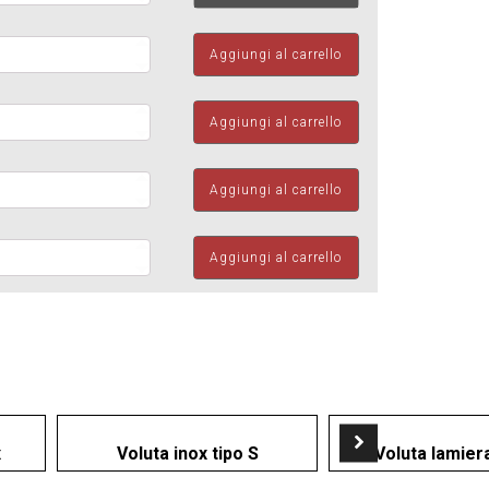
iccione
Aggiungi al carrello
ità
iccione
Aggiungi al carrello
ità
iccione
Aggiungi al carrello
ità
iccione
Aggiungi al carrello
ità
x
Voluta inox tipo S
Voluta lamiera