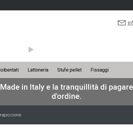
in
coibentati
Lattoneria
Stufe pellet
Fissaggi
 Made in Italy e la tranquillità di paga
d'ordine.
rapiccione