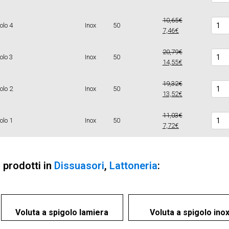
10,65€
Parap
olo 4
Inox
50
7,46€
quant
20,79€
Parap
olo 3
Inox
50
14,55€
quant
19,32€
Parap
olo 2
Inox
50
13,52€
quant
11,03€
Parap
olo 1
Inox
50
7,72€
quant
i prodotti in
Dissuasori
,
Lattoneria
:
Voluta a spigolo lamiera
Voluta a spigolo ino