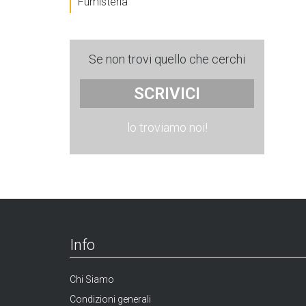
Fumisteria
Se non trovi quello che cerchi
SCRIVICI
lo troviamo noi!
Info
Chi Siamo
Condizioni generali