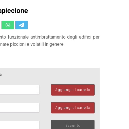
apiccione
to funzionale antimbrattamento degli edifici per
nare piccioni e volatili in genere.
à
iccione
Aggiungi al carrello
ità
iccione
Aggiungi al carrello
ità
iccione
Esaurito
ità