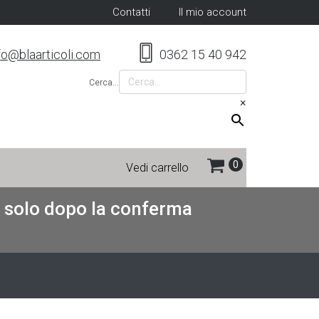
Contatti
Il mio account
fo@blaarticoli.com
0362 15 40 942
Cerca...
×
Vedi carrello
re solo dopo la conferma