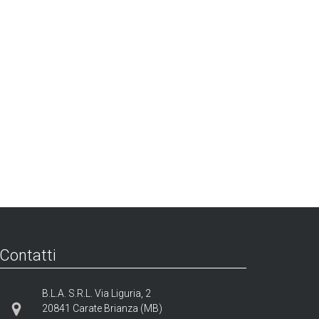
Contatti
B.L.A. S.R.L. Via Liguria, 2
20841 Carate Brianza (MB)