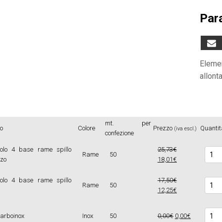
Par
Elemen
allonta
mt. per
lo
Colore
Prezzo
Quantit
(iva escl.)
confezione
colo 4 base rame spillo
25,73€
Parap
Rame
50
zo
18,01€
quant
colo 4 base rame spillo
17,50€
Parap
Rame
50
12,25€
quant
Parap
carboinox
Inox
50
0,00€
0,00€
quant