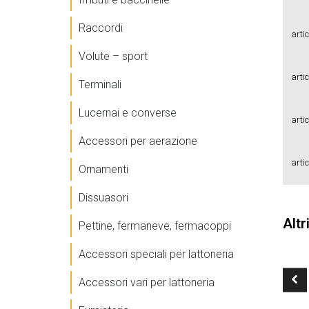
Raccordi
artic
Volute – sport
artic
Terminali
Lucernai e converse
artic
Accessori per aerazione
artic
Ornamenti
Dissuasori
Altr
Pettine, fermaneve, fermacoppi
Accessori speciali per lattoneria
Accessori vari per lattoneria