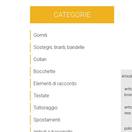
CATEGORIE
Gomiti
Sostegni, tiranti, bandelle
Collari
Bocchette
Artico
Elementi di raccordo
arti
bron
Testate
arti
Tuttoraggio
inox
Spostamenti
poli
Imbuti e baccinelle