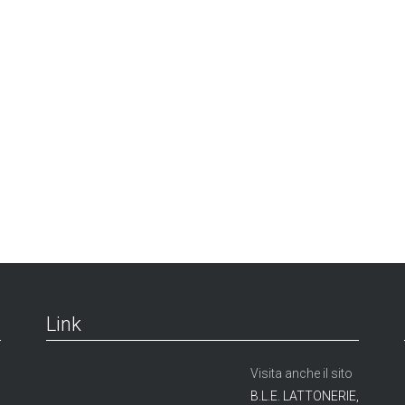
Link
Visita anche il sito
B.L.E. LATTONERIE,