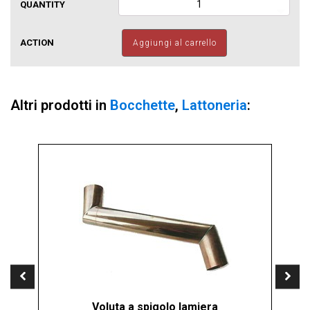
di
tipo
svizzero
Aggiungi al carrello
quantità
Altri prodotti in
Bocchette
,
Lattoneria
:
Voluta a spigolo lamiera