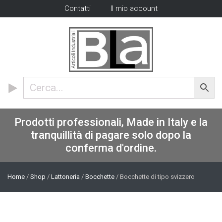
Contatti
Il mio account
Prodotti professionali, Made in Italy e la
tranquillità di pagare solo dopo la
conferma d'ordine.
Home
/
Shop
/
Lattoneria
/
Bocchette
/ Bocchette di tipo svizzero