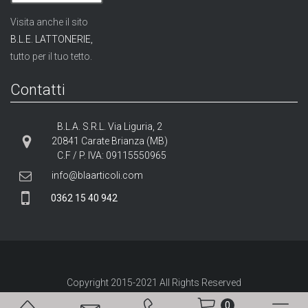
Visita anche il sito
B.L.E. LATTONERIE,
tutto per il tuo tetto.
Contatti
B.L.A. S.R.L. Via Liguria, 2
20841 Carate Brianza (MB)
C.F / P. IVA: 09115550965
info@blaarticoli.com
0362 15 40 942
Copyright 2015-
2021
All Rights Reserved