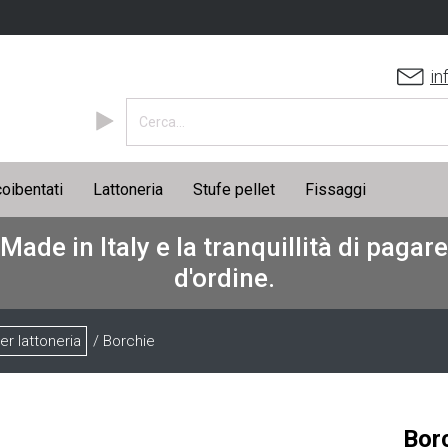
in
coibentati
Lattoneria
Stufe pellet
Fissaggi
 Made in Italy e la tranquillità di paga
d'ordine.
er lattoneria
/ Borchie
Bor