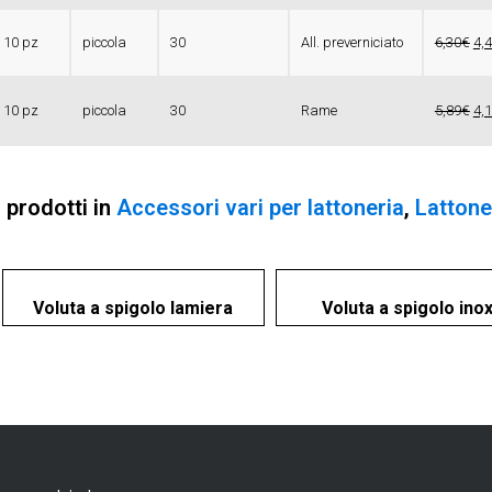
 10 pz
piccola
30
All. preverniciato
6,30€
4,
 10 pz
piccola
30
Rame
5,89€
4,
i prodotti in
Accessori vari per lattoneria
,
Lattone
Voluta a spigolo lamiera
Voluta a spigolo ino