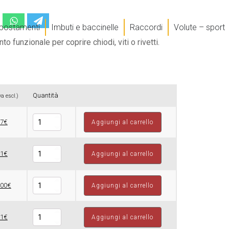
postamenti
Imbuti e baccinelle
Raccordi
Volute – sport
to funzionale per coprire chiodi, viti o rivetti.
Quantità
va escl.)
Borchie
77€
Aggiungi al carrello
quantità
Borchie
81€
Aggiungi al carrello
quantità
Borchie
,00€
Aggiungi al carrello
quantità
Borchie
01€
Aggiungi al carrello
quantità