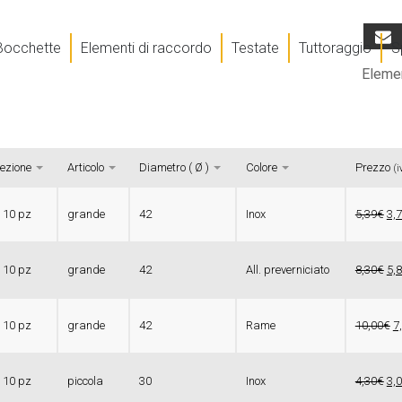
Bocchette
Elementi di raccordo
Testate
Tuttoraggio
S
Elemen
ezione
Articolo
Diametro ( Ø )
Colore
Prezzo
(i
 10 pz
grande
42
Inox
5,39€
3,
 10 pz
grande
42
All. preverniciato
8,30€
5,
 10 pz
grande
42
Rame
10,00€
7
 10 pz
piccola
30
Inox
4,30€
3,