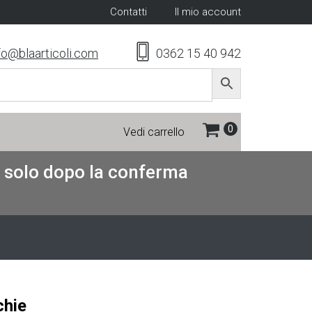
Contatti
Il mio account
fo@blaarticoli.com
0362 15 40 942
Vedi carrello
re solo dopo la conferma
chie