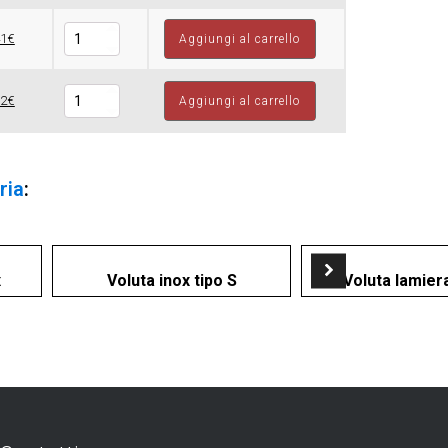
Borchie
41€
Aggiungi al carrello
quantità
Borchie
12€
Aggiungi al carrello
quantità
ria
:
x
Voluta inox tipo S
Voluta lamiera