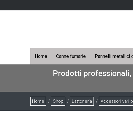
Home
Canne fumarie
Pannelli metallici 
Prodotti professionali,
Home
/
Shop
/
Lattoneria
/
Accessori vari p