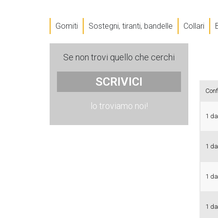
Gomiti
Sostegni, tiranti, bandelle
Collari
Se non trovi quello che cerchi
SCRIVICI
Conf
lo troviamo noi!
1 da
1 da
1 da
1 da