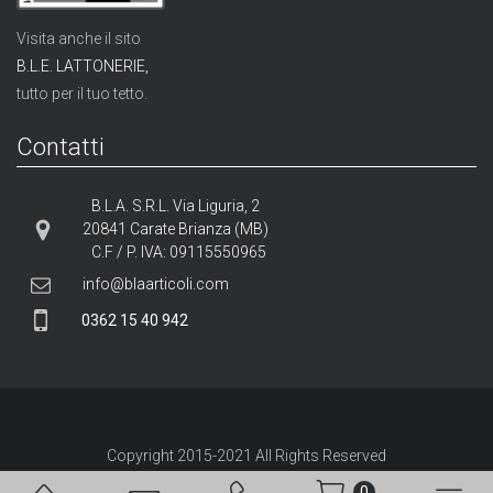
Visita anche il sito
B.L.E. LATTONERIE,
tutto per il tuo tetto.
Contatti
B.L.A. S.R.L. Via Liguria, 2
20841 Carate Brianza (MB)
C.F / P. IVA: 09115550965
info@blaarticoli.com
0362 15 40 942
Copyright 2015-
2021
All Rights Reserved