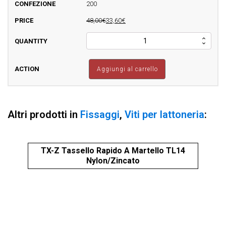
200
48,00€
33,60€
VSXR
Viti
Inox
Ramata
Aggiungi al carrello
Con
Rondella(D15)
E
Guarnizione
Altri prodotti in
Fissaggi
,
Viti per lattoneria
:
quantità
TX-Z Tassello Rapido A Martello TL14
XI
Nylon/Zincato