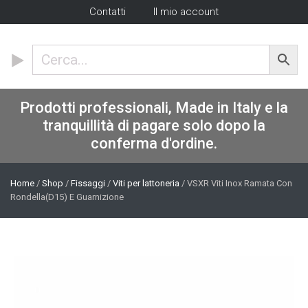
Contatti
Il mio account
Prodotti professionali, Made in Italy e la
tranquillità di pagare solo dopo la
conferma d'ordine.
Home
/
Shop
/
Fissaggi
/
Viti per lattoneria
/ VSXR Viti Inox Ramata Con
Rondella(D15) E Guarnizione