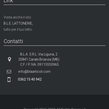
Link
Visita anche il sito
B.L.E. LATTONERIE,
tutto per il tuo tetto.
Contatti
B.L.A. S.R.L. Via Liguria, 2
20841 Carate Brianza (MB)
C.F / P. IVA: 09115550965
info@blaarticoli.com
0362 15 40 942