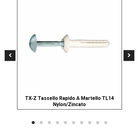
TX-Z Tassello Rapido A Martello TL14
XI
Nylon/Zincato