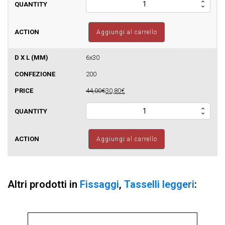
-
D
Tassello
Aggiungi al carrello
Rapido
A
Martello
6x30
Nylon/Rame
200
quantità
44,00€
30,80€
BX
-
D
Tassello
Aggiungi al carrello
Rapido
A
Martello
Nylon/Rame
Altri prodotti in
Fissaggi
,
Tasselli leggeri
:
quantità