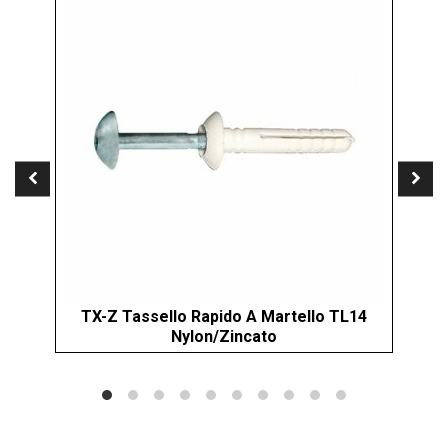
TX-Z Tassello Rapido A Martello TL14
XI
Nylon/Zincato