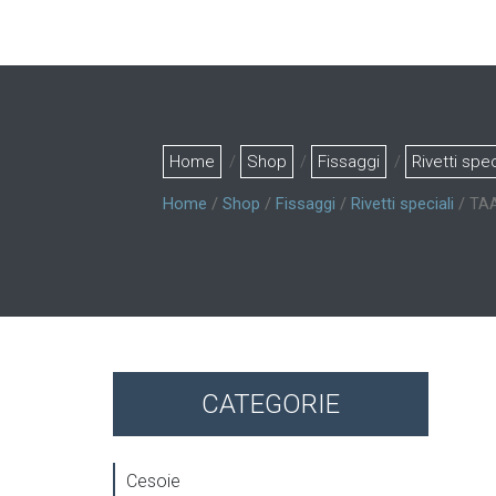
Home
/
Shop
/
Fissaggi
/
Rivetti spec
Home
/
Shop
/
Fissaggi
/
Rivetti speciali
/ TAA
CATEGORIE
Cesoie