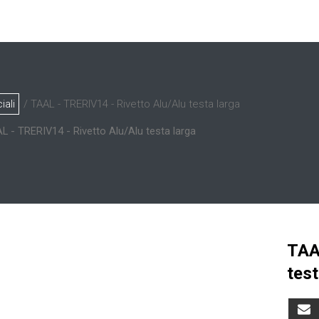
iali
/ TAAL - TRERIV14 - Rivetto Alu/Alu testa larga
L - TRERIV14 - Rivetto Alu/Alu testa larga
TAA
test