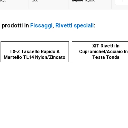
20,5
200
24,00€
16,80€
-
TRERIV
-
Rivetto
i prodotti in
Fissaggi
,
Rivetti speciali
:
Alu/Alu
testa
larga
quantit
XIT Rivetti In
TX-Z Tassello Rapido A
Cupronichel/Acciaio I
Martello TL14 Nylon/Zincato
Testa Tonda