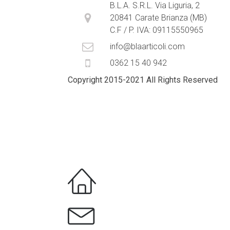
B.L.A. S.R.L. Via Liguria, 2
20841 Carate Brianza (MB)
C.F / P. IVA: 09115550965
info@blaarticoli.com
0362 15 40 942
Copyright 2015-
2021
All Rights Reserved