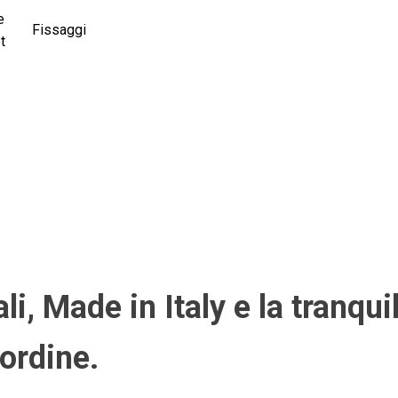
e
Fissaggi
t
i, Made in Italy e la tranqui
ordine.