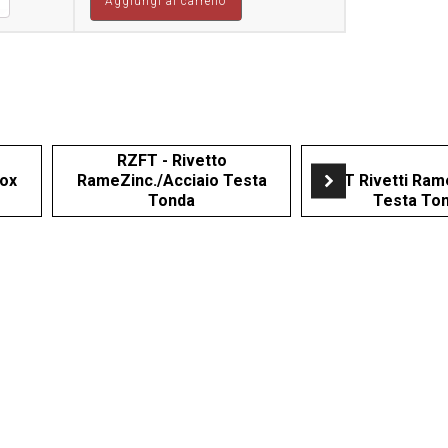
Aggiungi al carrello
14
à
RZFT - Rivetto
nox
RameZinc./Acciaio Testa
RFT Rivetti Ram
Tonda
Testa To