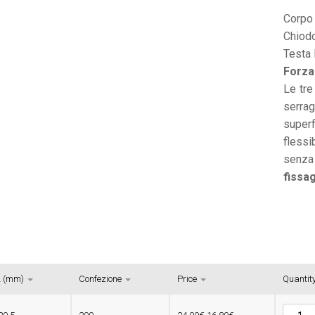
Corpo 
Chiodo
Testa
Forza
Le tre
serra
super
flessi
senza
fissa
L (mm)
Confezione
Price
Quantit
TAAL