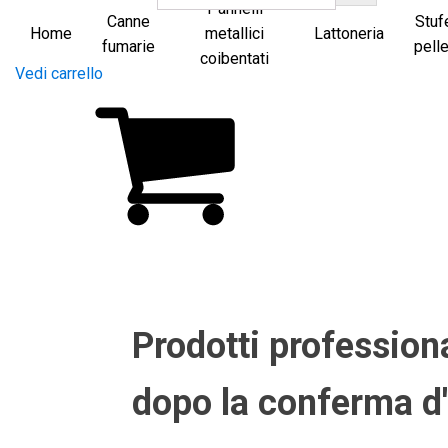
Pannelli
Canne
Stuf
Home
metallici
Lattoneria
fumarie
pelle
coibentati
Vedi carrello
Prodotti professional
dopo la conferma d'