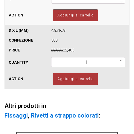
-
MULTIRIV
-
Aggiungi al carrello
Rivetto
Alu/Acc.
testa
4,8x16,9
tonda
500
NERO
quantità
32,00€
22,40€
UAFT9005
-
MULTIRIV
-
Aggiungi al carrello
Rivetto
Alu/Acc.
testa
tonda
Altri prodotti in
NERO
quantità
Fissaggi
,
Rivetti a strappo colorati
: