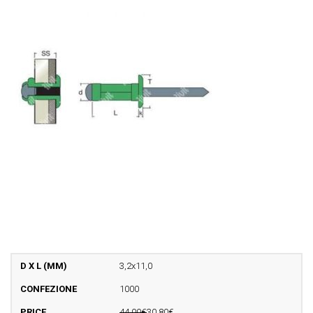
3,2x11,0
1000
44,00€
30,80€