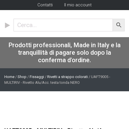
Contatti
Il mio account
Prodotti professionali, Made in Italy e la
tranquillità di pagare solo dopo la
conferma d'ordine.
Home
/
Shop
/
Fissaggi
/
Rivetti a strappo colorati
/ UAFT9005 -
MULTIRIV - Rivetto Alu/Acc. testa tonda NERO