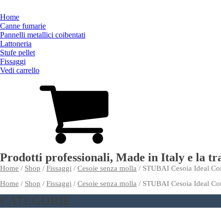
Home
Canne fumarie
Pannelli metallici coibentati
Lattoneria
Stufe pellet
Fissaggi
Vedi carrello
Prodotti professionali, Made in Italy e la t
Home
/
Shop
/
Fissaggi
/
Cesoie senza molla
/ STUBAI Cesoia Ideal C
Home
/
Shop
/
Fissaggi
/
Cesoie senza molla
/ STUBAI Cesoia Ideal C
CATEGORIE