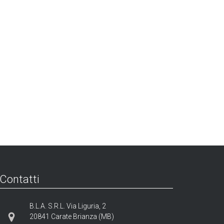
Contatti
B.L.A. S.R.L. Via Liguria, 2
20841 Carate Brianza (MB)