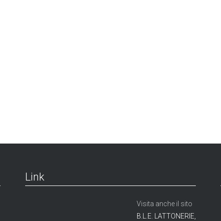
Link
Visita anche il sito
B.L.E. LATTONERIE,