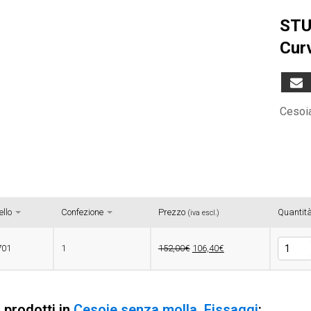
STU
Cur
Cesoia
llo
Confezione
Prezzo
Quantit
(iva escl.)
STUBAI
701
1
152,00€
106,40€
Cesoia
Ideal
Con
Lama
i prodotti in
Cesoie senza molla
,
Fissaggi
: