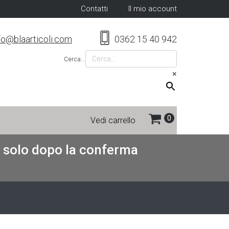
Contatti
Il mio account
fo@blaarticoli.com
0362 15 40 942
Cerca...
×
Vedi carrello
re solo dopo la conferma