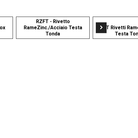
RZFT - Rivetto
nox
RameZinc./Acciaio Testa
RFT Rivetti Ram
Tonda
Testa To