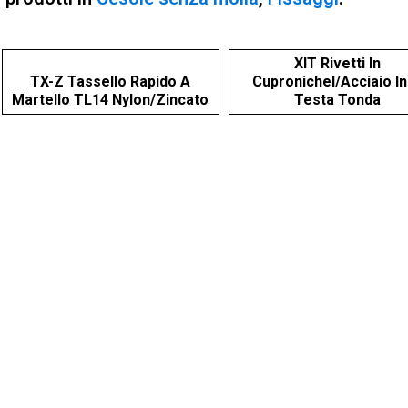
Curva
Dx
quantità
XIT Rivetti In
TX-Z Tassello Rapido A
Cupronichel/Acciaio I
Martello TL14 Nylon/Zincato
Testa Tonda