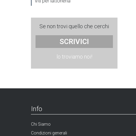
Viti per lattoneria
Se non trovi quello che cerchi
SCRIVICI
lo troviamo noi!
Info
Chi Siamo
Condizioni generali