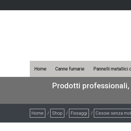
Home
Canne fumarie
Pannelli metallici 
Prodotti professionali,
Home
/
Shop
/
Fissaggi
/
Cesoie senza mol