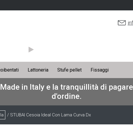
in
coibentati
Lattoneria
Stufe pellet
Fissaggi
 Made in Italy e la tranquillità di paga
d'ordine.
la
/ STUBAI Cesoia Ideal Con Lama Curva Dx