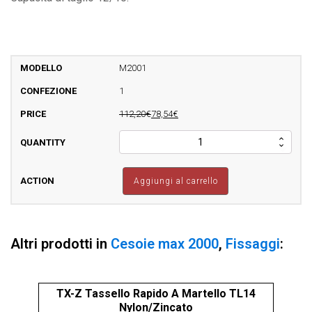
M2001
1
112,20€
78,54€
MALCO
Cesoia
Sx
Rossa
Aggiungi al carrello
quantità
Altri prodotti in
Cesoie max 2000
,
Fissaggi
:
TX-Z Tassello Rapido A Martello TL14
XI
Nylon/Zincato