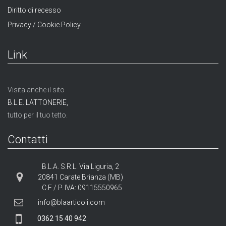
Diritto di recesso
Privacy / Cookie Policy
Link
Visita anche il sito
B.L.E. LATTONERIE,
tutto per il tuo tetto.
Contatti
B.L.A. S.R.L. Via Liguria, 2
20841 Carate Brianza (MB)
C.F / P. IVA: 09115550965
info@blaarticoli.com
0362 15 40 942