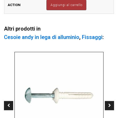
Ricambio
Aggiungi al carrello
(2pz)
X
Cesoia
MC14A
Altri prodotti in
MC14ARB
quantità
Cesoie andy in lega di alluminio
,
Fissaggi
: