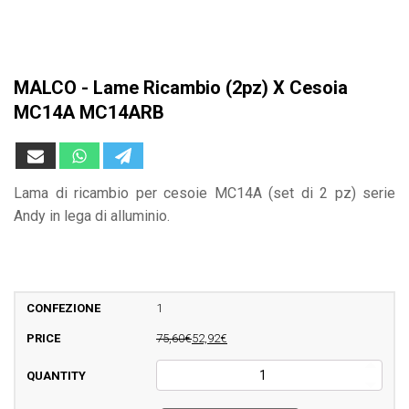
MALCO - Lame Ricambio (2pz) X Cesoia
MC14A MC14ARB
Lama di ricambio per cesoie MC14A (set di 2 pz) serie
Andy in lega di alluminio.
1
75,60€
52,92€
MALCO
-
Lame