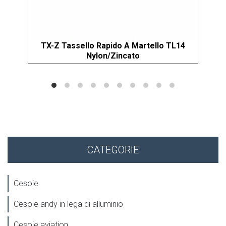
TX-Z Tassello Rapido A Martello TL14
XI
Nylon/Zincato
CATEGORIE
Cesoie
Cesoie andy in lega di alluminio
Cesoie aviation