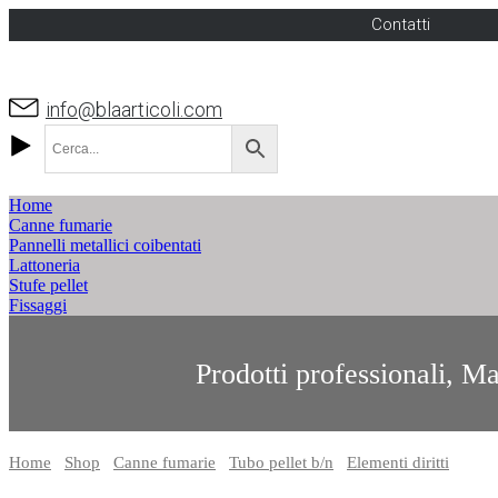
Contatti
info@blaarticoli.com
Home
Canne fumarie
Pannelli metallici coibentati
Lattoneria
Stufe pellet
Fissaggi
Prodotti professionali, Ma
Home
/
Shop
/
Canne fumarie
/
Tubo pellet b/n
/
Elementi diritti
/ Eleme