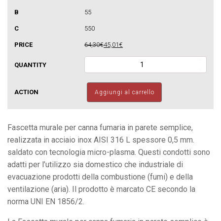
55
550
64,30€
45,01€
Fascetta
murale
per
canne
Aggiungi al carrello
fumarie
in
parete
semplice
Fascetta murale per canna fumaria in parete semplice,
quantità
realizzata in acciaio inox AISI 316 L spessore 0,5 mm.
saldato con tecnologia micro-plasma. Questi condotti sono
adatti per l’utilizzo sia domestico che industriale di
evacuazione prodotti della combustione (fumi) e della
ventilazione (aria). Il prodotto è marcato CE secondo la
norma UNI EN 1856/2.