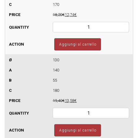
170
18,20€
12,74€
Fascetta
murale
per
canne
Aggiungi al carrello
fumarie
in
parete
130
semplice
140
quantità
55
180
19,40€
13,58€
Fascetta
murale
per
canne
Aggiungi al carrello
fumarie