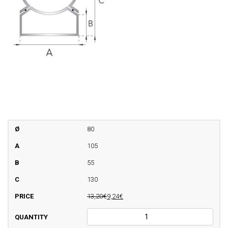
80
105
55
130
13,20€
9,24€
Fascetta
murale