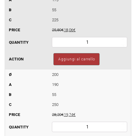
quantità
55
225
25,80€
18,06€
Fascetta
murale
per
canne
Aggiungi al carrello
fumarie
in
parete
200
semplice
190
quantità
55
250
28,20€
19,74€
Fascetta
murale
per