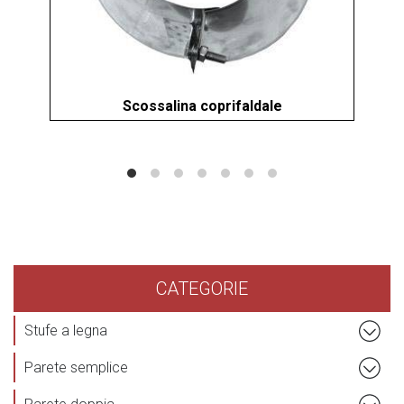
Scossalina coprifaldale
S
CATEGORIE
Stufe a legna
Parete semplice