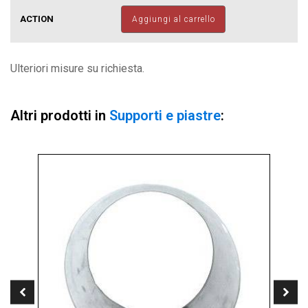
con
drenaggio
Aggiungi al carrello
inox
-
Canna
fumaria
Ulteriori misure su richiesta.
parete
doppia
quantità
Altri prodotti in
Supporti e piastre
: