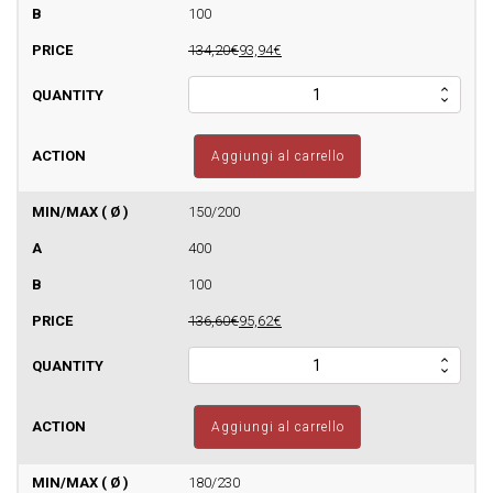
doppia
100
quantità
134,20€
93,94€
Piastra
chiusa
con
drenaggio
Aggiungi al carrello
inox
-
Canna
150/200
fumaria
400
parete
doppia
100
quantità
136,60€
95,62€
Piastra
chiusa
con
drenaggio
Aggiungi al carrello
inox
-
Canna
180/230