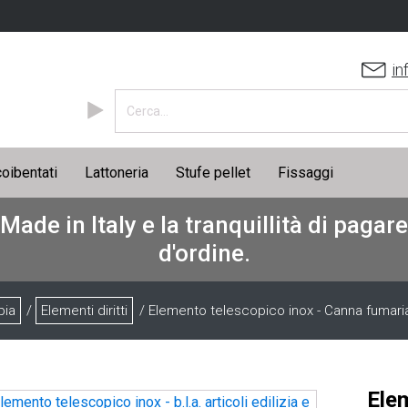
in
coibentati
Lattoneria
Stufe pellet
Fissaggi
 Made in Italy e la tranquillità di paga
d'ordine.
pia
/
Elementi diritti
/ Elemento telescopico inox - Canna fumari
Ele