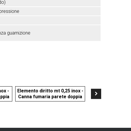
do)
epressione
za guarnizione
nox -
Elemento diritto mt 0,25 inox -
ppia
Canna fumaria parete doppia