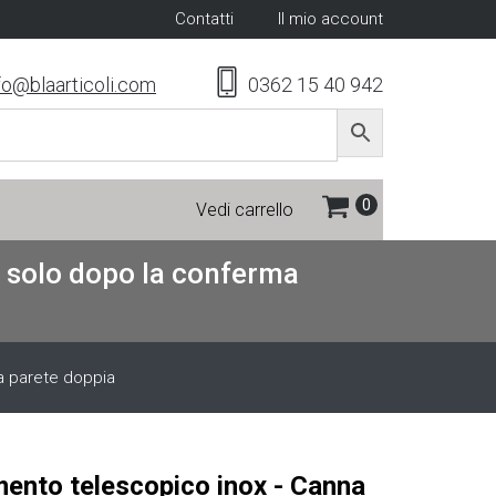
Contatti
Il mio account
fo@blaarticoli.com
0362 15 40 942
Vedi carrello
re solo dopo la conferma
a parete doppia
mento telescopico inox - Canna