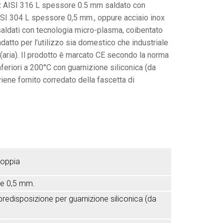
nox AISI 316 L spessore 0.5 mm saldato con
doppia
Canna
quantità
fumaria
ISI 304 L spessore 0,5 mm., oppure acciaio inox
parete
aldati con tecnologia micro-plasma, coibentato
doppia
adatto per l’utilizzo sia domestico che industriale
quantità
(aria). Il prodotto è marcato CE secondo la norma
feriori a 200°C con guarnizione siliconica (da
iene fornito corredato della fascetta di
doppia
ore 0,5 mm.
edisposizione per guarnizione siliconica (da