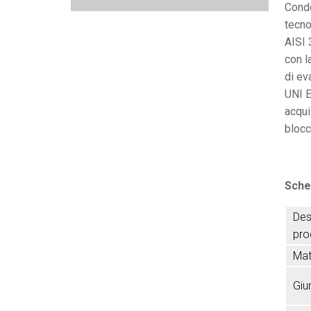
Condo
tecno
AISI 
con l
di ev
UNI E
acqui
blocc
Sche
Des
pro
Mat
Giu