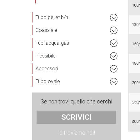
100
Tubo pellet b/n
130
Coassiale
Tubi acqua-gas
150
Flessibile
180
Accessori
Tubo ovale
200
Se non trovi quello che cerchi
250
SCRIVICI
300
lo troviamo noi!