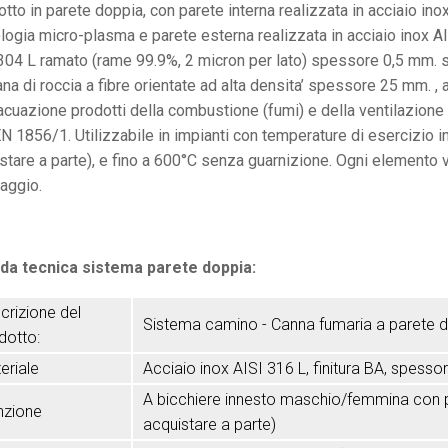
tto in parete doppia, con parete interna realizzata in acciaio i
logia micro-plasma e parete esterna realizzata in acciaio inox A
304 L ramato (rame 99.9%, 2 micron per lato) spessore 0,5 mm. s
ana di roccia a fibre orientate ad alta densita’ spessore 25 mm. , 
acuazione prodotti della combustione (fumi) e della ventilazione 
N 1856/1. Utilizzabile in impianti con temperature di esercizio in
stare a parte), e fino a 600°C senza guarnizione. Ogni elemento v
aggio.
da tecnica sistema parete doppia:
crizione del
Sistema camino - Canna fumaria a parete 
dotto:
eriale
Acciaio inox AISI 316 L, finitura BA, spess
A bicchiere innesto maschio/femmina con pr
nzione
acquistare a parte)