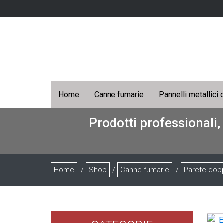
Home
Canne fumarie
Pannelli metallici 
Prodotti professionali,
Home
/
Shop
/
Canne fumarie
/
Parete dop