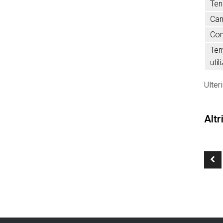
Ten
Cam
Com
Tem
util
Ulter
Altr