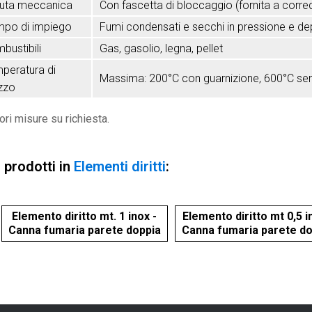
uta meccanica
Con fascetta di bloccaggio (fornita a corre
po di impiego
Fumi condensati e secchi in pressione e d
bustibili
Gas, gasolio, legna, pellet
peratura di
Massima: 200°C con guarnizione, 600°C sen
izzo
iori misure su richiesta.
i prodotti in
Elementi diritti
:
Elemento diritto mt. 1 inox -
Elemento diritto mt 0,5 i
Canna fumaria parete doppia
Canna fumaria parete do