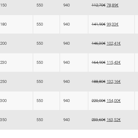
/150
550
940
112,70€
78,89€
/180
550
940
141,90€
99,33€
/200
550
940
146,30€
102,41€
/230
550
940
164,90€
115,43€
/250
550
940
188,80€
132,16€
/300
550
940
220,00€
154,00€
/350
550
940
233,60€
163,52€