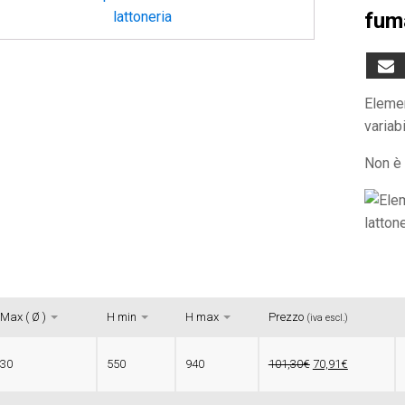
fum
Elemen
variab
Non è 
Max ( Ø )
H min
H max
Prezzo
(iva escl.)
130
550
940
101,30€
70,91€