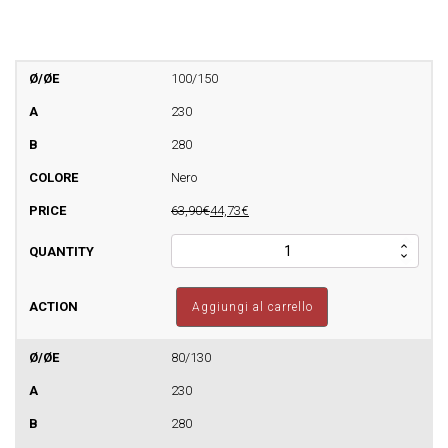
100/150
230
280
Nero
63,90€
44,73€
Terminale
orizzontale
quantità
Aggiungi al carrello
80/130
230
280