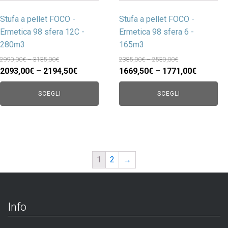
Stufa a pellet FOCO -
Stufa a pellet FOCO -
Ermetica 98 sfera 12C -
Ermetica 98 sfera 6 -
280m3
165m3
2990,00€ – 3135,00€
2385,00€ – 2530,00€
2093,00€ – 2194,50€
1669,50€ – 1771,00€
SCEGLI
SCEGLI
1
2
→
Info